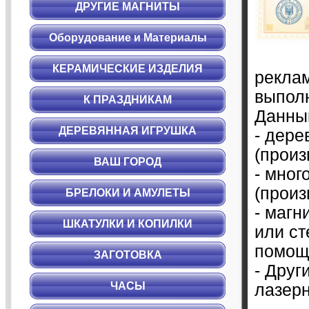
ДРУГИЕ МАГНИТЫ
Оборудование и Материалы
КЕРАМИЧЕСКИЕ ИЗДЕЛИЯ
реклам
выпол
К ПРАЗДНИКАМ
Данный
ДЕРЕВЯННАЯ ИГРУШКА
- дере
(произ
ВАШ ГОРОД
- мно
(произ
БРЕЛОКИ И АМУЛЕТЫ
- магн
ШКАТУЛКИ И КОПИЛКИ
или ст
помощи
ЗАГОТОВКА
- Дру
ЧАСЫ
лазерн